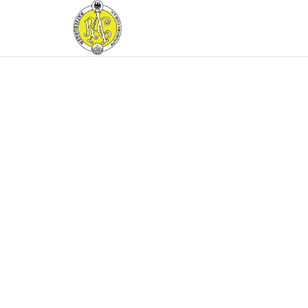
TESTSEITE –
RATZEBURGER
AUTOMOBIL-
CLUB IM
ADAC E.V.