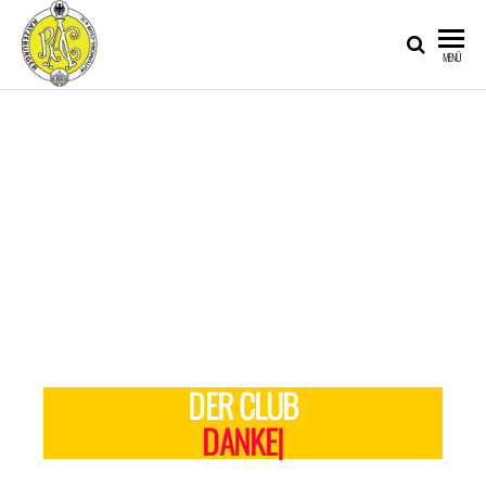
TESTSEITE –
MENÜ
RATZEBURGER
AUTOMOBIL-
CLUB IM
ADAC E.V.
DER CLUB
D
|