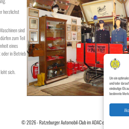
ung.
r herzlichst
 Maschinen sind
 dürfen zum Teil
nheit eines
oder in Betrieb
loht sich.
Um ein optimales
und/oder darauf 
eindeutige IDs a
bestimmte Merkm
Akz
© 2026 - Ratzeburger Automobil-Club im ADAC e.V.